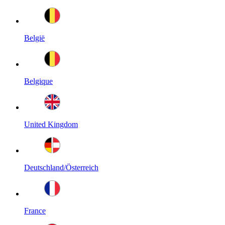
België
Belgique
United Kingdom
Deutschland/Österreich
France