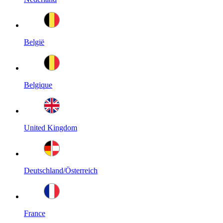
België
Belgique
United Kingdom
Deutschland/Österreich
France