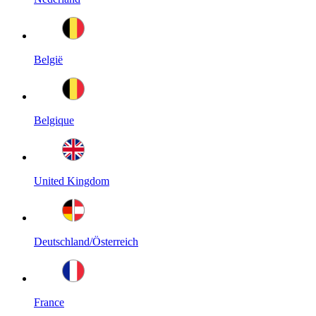
België
Belgique
United Kingdom
Deutschland/Österreich
France