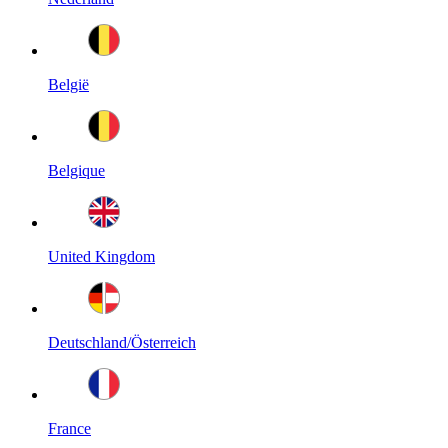
België
Belgique
United Kingdom
Deutschland/Österreich
France