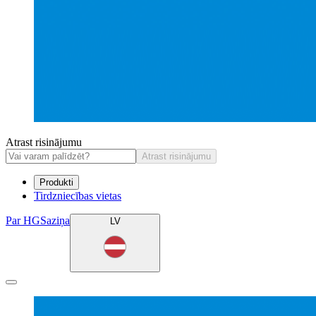
Atrast risinājumu
Atrast risinājumu
Produkti
Tirdzniecības vietas
Par HG
Saziņa
LV