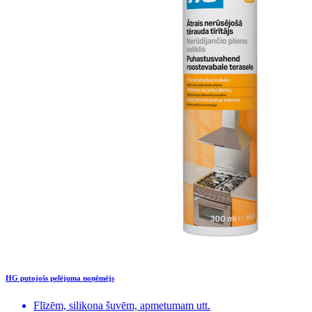
HG putojošs pelējuma noņēmējs
Flīzēm, silikona šuvēm, apmetumam utt.