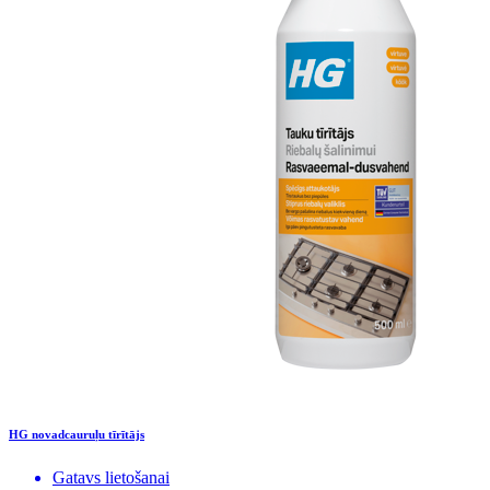
HG novadcauruļu tīrītājs
Gatavs lietošanai