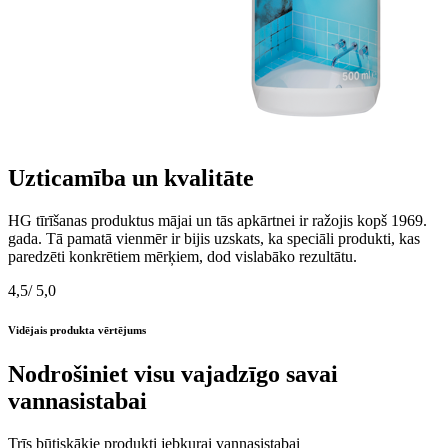
Uzticamība un kvalitāte
HG tīrīšanas produktus mājai un tās apkārtnei ir ražojis kopš 1969.
gada. Tā pamatā vienmēr ir bijis uzskats, ka speciāli produkti, kas
paredzēti konkrētiem mērķiem, dod vislabāko rezultātu.
4,5
/ 5,0
Vidējais produkta vērtējums
Nodrošiniet visu vajadzīgo savai
vannasistabai
Trīs būtiskākie produkti jebkurai vannasistabai