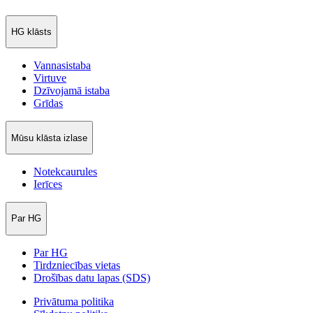
HG klāsts
Vannasistaba
Virtuve
Dzīvojamā istaba
Grīdas
Mūsu klāsta izlase
Notekcaurules
Ierīces
Par HG
Par HG
Tirdzniecības vietas
Drošības datu lapas (SDS)
Privātuma politika