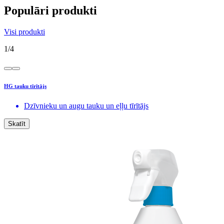
Populāri produkti
Visi produkti
1
/
4
HG tauku tīrītājs
Dzīvnieku un augu tauku un eļļu tīrītājs
Skatīt