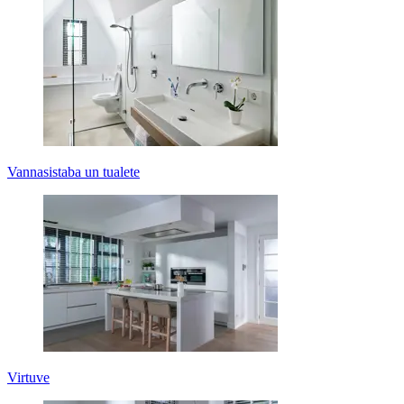
Vannasistaba un tualete
Virtuve