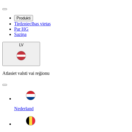
Produkti
Tirdzniecības vietas
Par HG
Saziņa
LV
Atlasiet valsti vai reģionu
Nederland