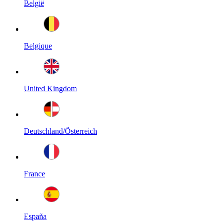
België
Belgique
United Kingdom
Deutschland/Österreich
France
España