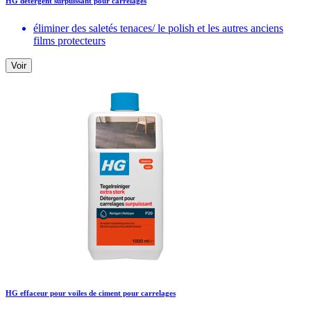
HG détergent surpuissant pour carrelages
éliminer des saletés tenaces/ le polish et les autres anciens
films protecteurs
Voir
HG effaceur pour voiles de ciment pour carrelages