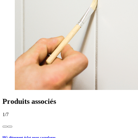
Produits associés
1
/
7
HG détergent éclat pour carrelages