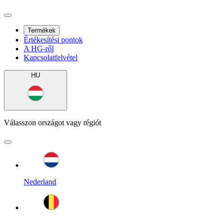
Termékek
Értékesítési pontok
A HG-ről
Kapcsolatfelvétel
HU
Válasszon országot vagy régiót
Nederland