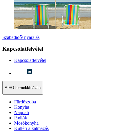
Szabadidő/ nyaralás
Kapcsolatfelvétel
Kapcsolatfelvétel
A HG termékkínálata
Fürdőszoba
Konyha
Nappali
Padlók
Mosókonyha
Kültéri alkalmazás