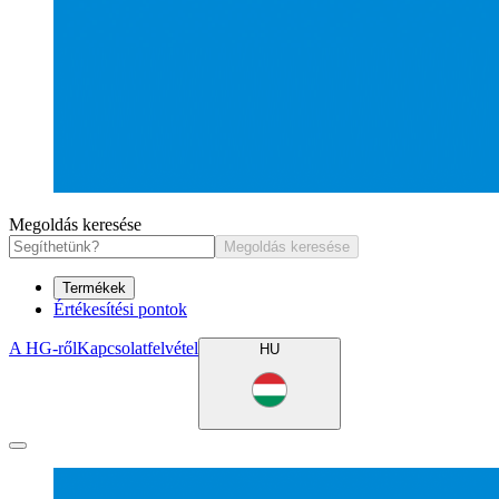
Megoldás keresése
Megoldás keresése
Termékek
Értékesítési pontok
A HG-ről
Kapcsolatfelvétel
HU