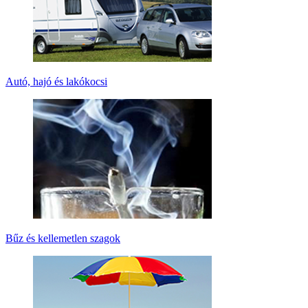
Autó, hajó és lakókocsi
Bűz és kellemetlen szagok