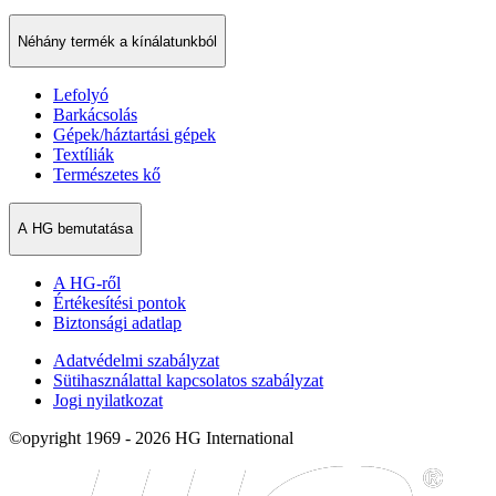
Néhány termék a kínálatunkból
Lefolyó
Barkácsolás
Gépek/háztartási gépek
Textíliák
Természetes kő
A HG bemutatása
A HG-ről
Értékesítési pontok
Biztonsági adatlap
Adatvédelmi szabályzat
Sütihasználattal kapcsolatos szabályzat
Jogi nyilatkozat
©opyright 1969 - 2026 HG International