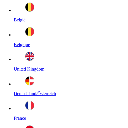
België
Belgique
United Kingdom
Deutschland/Österreich
France