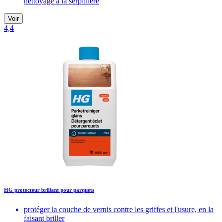
nettoyage à la serpillière
Voir
4,4
HG protecteur brillant pour parquets
protéger la couche de vernis contre les griffes et l'usure, en la
faisant briller