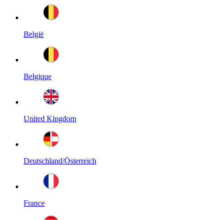
België
Belgique
United Kingdom
Deutschland/Österreich
France