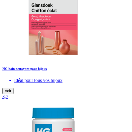
HG bain nettoyant pour bijoux
Idéal pour tous vos bijoux
Voir
3,7