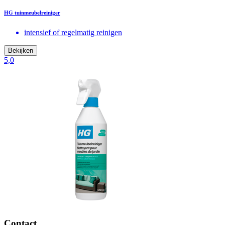
HG tuinmeubelreiniger
intensief of regelmatig reinigen
Bekijken
5,0
Contact