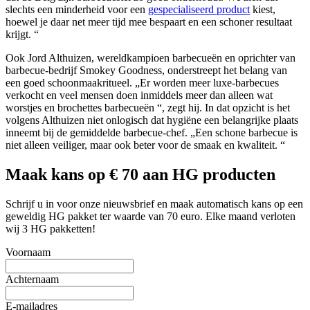
slechts een minderheid voor een
gespecialiseerd product
kiest,
hoewel je daar net meer tijd mee bespaart en een schoner resultaat
krijgt. “
Ook Jord Althuizen, wereldkampioen barbecueën en oprichter van
barbecue-bedrijf Smokey Goodness, onderstreept het belang van
een goed schoonmaakritueel. „Er worden meer luxe-barbecues
verkocht en veel mensen doen inmiddels meer dan alleen wat
worstjes en brochettes barbecueën “, zegt hij. In dat opzicht is het
volgens Althuizen niet onlogisch dat hygiëne een belangrijke plaats
inneemt bij de gemiddelde barbecue-chef. „Een schone barbecue is
niet alleen veiliger, maar ook beter voor de smaak en kwaliteit. “
Maak kans op € 70 aan HG producten
Schrijf u in voor onze nieuwsbrief en maak automatisch kans op een
geweldig HG pakket ter waarde van 70 euro. Elke maand verloten
wij 3 HG pakketten!
Voornaam
Achternaam
E-mailadres