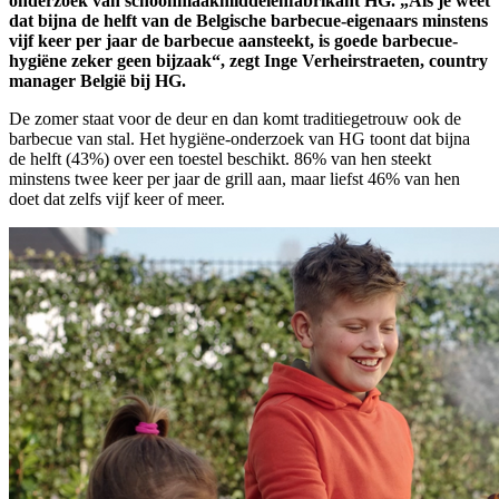
onderzoek van schoonmaakmiddelenfabrikant HG. „Als je weet
dat bijna de helft van de Belgische barbecue-eigenaars minstens
vijf keer per jaar de barbecue aansteekt, is goede barbecue-
hygiëne zeker geen bijzaak“, zegt Inge Verheirstraeten, country
manager België bij HG.
De zomer staat voor de deur en dan komt traditiegetrouw ook de
barbecue van stal. Het hygiëne-onderzoek van HG toont dat bijna
de helft (43%) over een toestel beschikt. 86% van hen steekt
minstens twee keer per jaar de grill aan, maar liefst 46% van hen
doet dat zelfs vijf keer of meer.