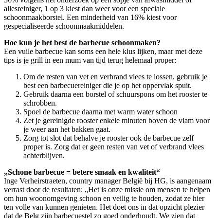
allesreiniger, 1 op 3 kiest dan weer voor een speciale
schoonmaakborstel. Een minderheid van 16% kiest voor
gespecialiseerde schoonmaakmiddelen.
Hoe kun je het best de barbecue schoonmaken?
Een vuile barbecue kan soms een hele klus lijken, maar met deze
tips is je grill in een mum van tijd terug helemaal proper:
Om de resten van vet en verbrand vlees te lossen, gebruik je
best een barbecuereiniger die je op het oppervlak spuit.
Gebruik daarna een borstel of schuurspons om het rooster te
schrobben.
Spoel de barbecue daarna met warm water schoon
Zet je gereinigde rooster enkele minuten boven de vlam voor
je weer aan het bakken gaat.
Zorg tot slot dat behalve je rooster ook de barbecue zelf
proper is. Zorg dat er geen resten van vet of verbrand vlees
achterblijven.
„Schone barbecue = betere smaak en kwaliteit“
Inge Verheirstraeten, country manager België bij HG, is aangenaam
verrast door de resultaten: „Het is onze missie om mensen te helpen
om hun woonomgeving schoon en veilig te houden, zodat ze hier
ten volle van kunnen genieten. Het doet ons in dat opzicht plezier
dat de Belg zijn barbecuestel zo goed onderhoudt. We zien dat