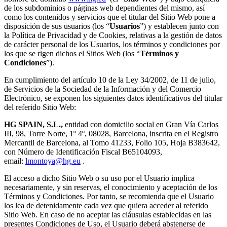
de los subdominios o páginas web dependientes del mismo, así
como los contenidos y servicios que el titular del Sitio Web pone a
disposición de sus usuarios (los “
Usuarios
”) y establecen junto con
la Política de Privacidad y de Cookies, relativas a la gestión de datos
de carácter personal de los Usuarios, los términos y condiciones por
los que se rigen dichos el Sitios Web (los “
Términos y
Condiciones
”).
En cumplimiento del artículo 10 de la Ley 34/2002, de 11 de julio,
de Servicios de la Sociedad de la Información y del Comercio
Electrónico, se exponen los siguientes datos identificativos del titular
del referido Sitio Web:
HG SPAIN, S.L.,
entidad con domicilio social en Gran Vía Carlos
III, 98, Torre Norte, 1º 4º, 08028, Barcelona, inscrita en el Registro
Mercantil de Barcelona, al Tomo 41233, Folio 105, Hoja B383642,
con Número de Identificación Fiscal B65104093,
email:
lmontoya@hg.eu
.
El acceso a dicho Sitio Web o su uso por el Usuario implica
necesariamente, y sin reservas, el conocimiento y aceptación de los
Términos y Condiciones. Por tanto, se recomienda que el Usuario
los lea de detenidamente cada vez que quiera acceder al referido
Sitio Web. En caso de no aceptar las cláusulas establecidas en las
presentes Condiciones de Uso, el Usuario deberá abstenerse de