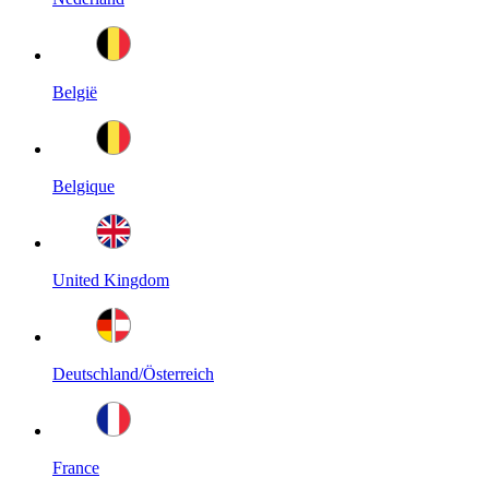
België
Belgique
United Kingdom
Deutschland/Österreich
France