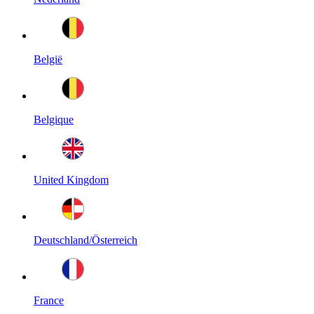
België
Belgique
United Kingdom
Deutschland/Österreich
France