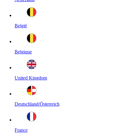
België
Belgique
United Kingdom
Deutschland/Österreich
France