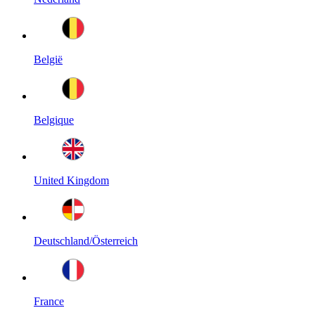
België
Belgique
United Kingdom
Deutschland/Österreich
France