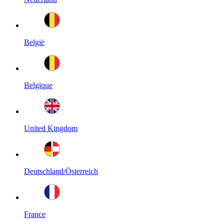
België
Belgique
United Kingdom
Deutschland/Österreich
France