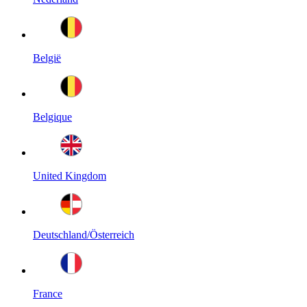
België
Belgique
United Kingdom
Deutschland/Österreich
France