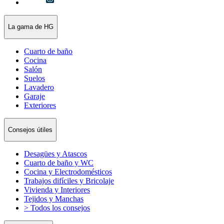
La gama de HG
Cuarto de baño
Cocina
Salón
Suelos
Lavadero
Garaje
Exteriores
Consejos útiles
Desagües y Atascos
Cuarto de baño y WC
Cocina y Electrodomésticos
Trabajos difíciles y Bricolaje
Vivienda y Interiores
Tejidos y Manchas
> Todos los consejos