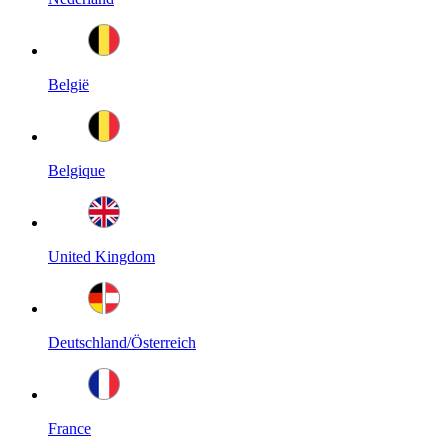
België
Belgique
United Kingdom
Deutschland/Österreich
France