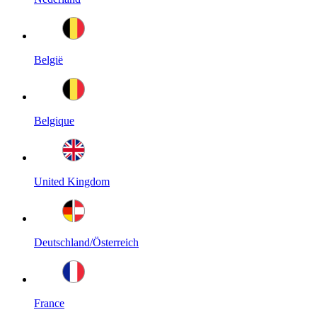
België
Belgique
United Kingdom
Deutschland/Österreich
France