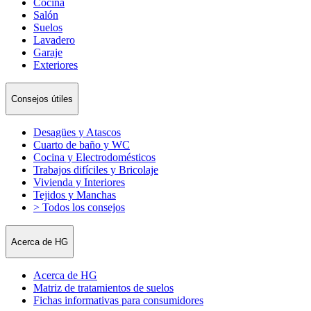
Cocina
Salón
Suelos
Lavadero
Garaje
Exteriores
Consejos útiles
Desagües y Atascos
Cuarto de baño y WC
Cocina y Electrodomésticos
Trabajos difíciles y Bricolaje
Vivienda y Interiores
Tejidos y Manchas
> Todos los consejos
Acerca de HG
Acerca de HG
Matriz de tratamientos de suelos
Fichas informativas para consumidores