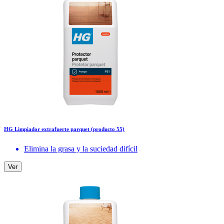
HG Limpiador extrafuerte parquet (producto 55)
Elimina la grasa y la suciedad difícil
Ver