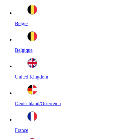
België
Belgique
United Kingdom
Deutschland/Österreich
France