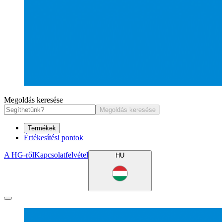
Megoldás keresése
Megoldás keresése
Termékek
Értékesítési pontok
A HG-ről
Kapcsolatfelvétel
HU