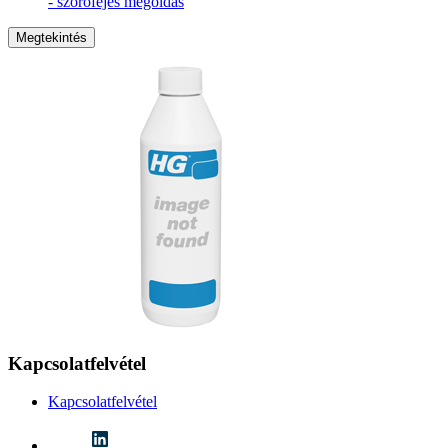
- szórófejes megoldás
Megtekintés
Kapcsolatfelvétel
Kapcsolatfelvétel