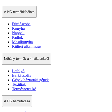
A HG termékkínálata
Fürdőszoba
Konyha
Nappali
Padlók
Mosókonyha
Kültéri alkalmazás
Néhány termék a kínálatunkból
Lefolyó
Barkácsolás
Gépek/háztartási gépek
Textíliák
Természetes kő
A HG bemutatása