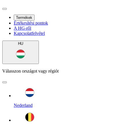
Termékek
Értékesítési pontok
A HG-ről
Kapcsolatfelvétel
HU
Válasszon országot vagy régiót
Nederland