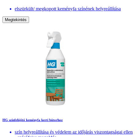
elszürkült/ megkopott keményfa színének helyreállítása
Megtekintés
HG színfelújító keményfa kerti bútorhoz
szín helyreállítása és védelem az időjárás viszontagságai ellen