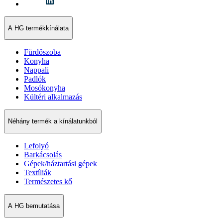
A HG termékkínálata
Fürdőszoba
Konyha
Nappali
Padlók
Mosókonyha
Kültéri alkalmazás
Néhány termék a kínálatunkból
Lefolyó
Barkácsolás
Gépek/háztartási gépek
Textíliák
Természetes kő
A HG bemutatása