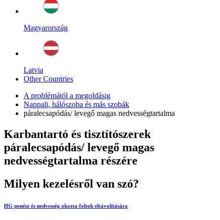
Magyarország
Latvia
Other Countries
A problémától a megoldásig
Nappali, hálószoba és más szobák
páralecsapódás/ levegő magas nedvességtartalma
Karbantartó és tisztítószerek
páralecsapódás/ levegő magas
nedvességtartalma részére
Milyen kezelésről van szó?
HG penész és nedvesség okozta foltok eltávolítására