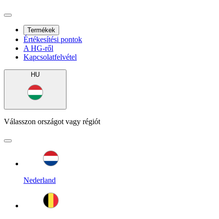
Termékek
Értékesítési pontok
A HG-ről
Kapcsolatfelvétel
HU
Válasszon országot vagy régiót
Nederland