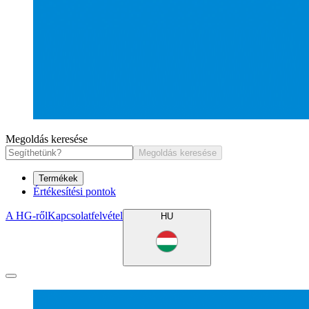
Megoldás keresése
Megoldás keresése
Termékek
Értékesítési pontok
A HG-ről
Kapcsolatfelvétel
HU