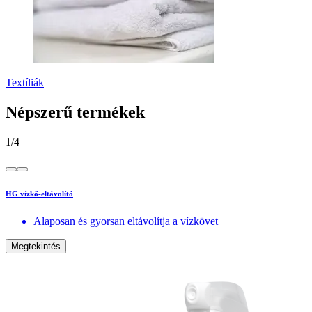
Textíliák
Népszerű termékek
1
/
4
HG vízkő-eltávolító
Alaposan és gyorsan eltávolítja a vízkövet
Megtekintés