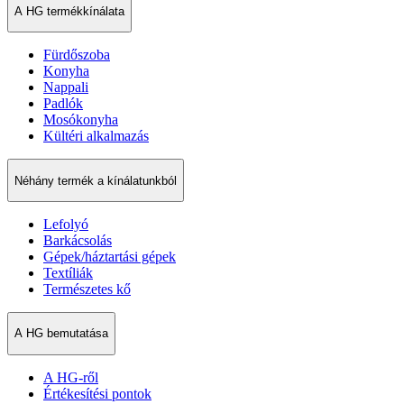
A HG termékkínálata
Fürdőszoba
Konyha
Nappali
Padlók
Mosókonyha
Kültéri alkalmazás
Néhány termék a kínálatunkból
Lefolyó
Barkácsolás
Gépek/háztartási gépek
Textíliák
Természetes kő
A HG bemutatása
A HG-ről
Értékesítési pontok