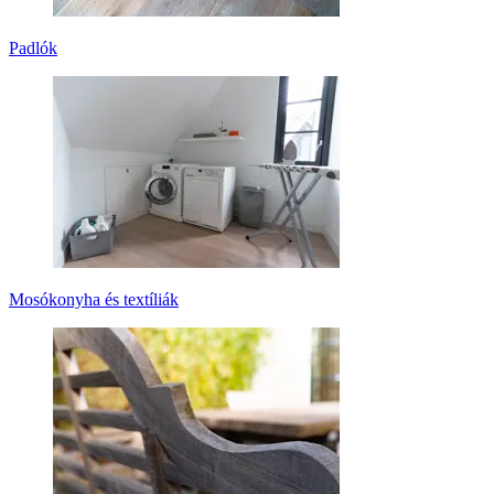
Padlók
Mosókonyha és textíliák