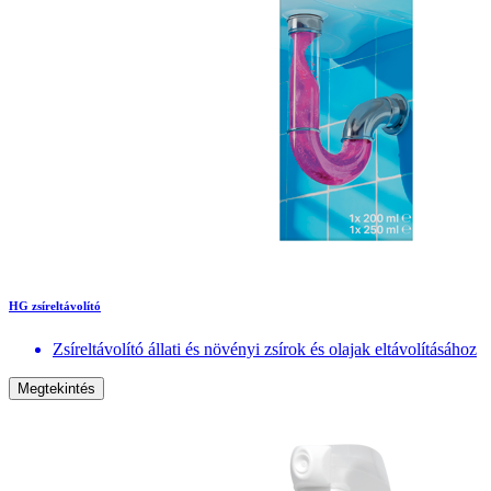
HG zsíreltávolító
Zsíreltávolító állati és növényi zsírok és olajak eltávolításához
Megtekintés