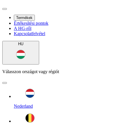
Termékek
Értékesítési pontok
A HG-ről
Kapcsolatfelvétel
HU
Válasszon országot vagy régiót
Nederland