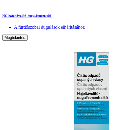
HG hajeltávolító-dugulásmentesítő
A fürdőszobai dugulások elhárításához
Megtekintés