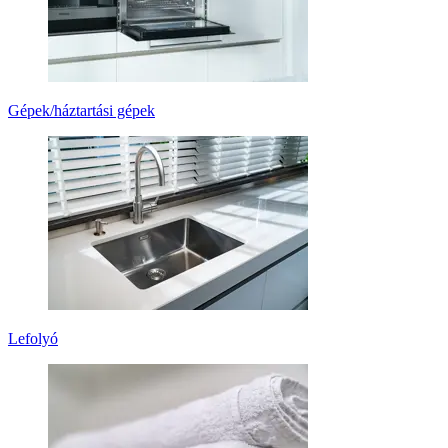
Gépek/háztartási gépek
Lefolyó