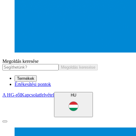
Megoldás keresése
Megoldás keresése
Termékek
Értékesítési pontok
A HG-ről
Kapcsolatfelvétel
HU