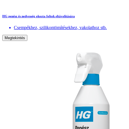
HG penész és nedvesség okozta foltok eltávolítására
Csempékhez, szilikontömítésekhez, vakolathoz stb.
Megtekintés