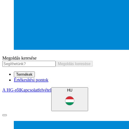
Megoldás keresése
Megoldás keresése
Termékek
Értékesítési pontok
A HG-ről
Kapcsolatfelvétel
HU