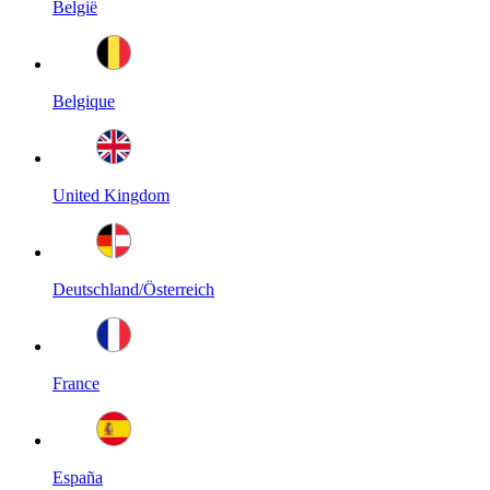
België
Belgique
United Kingdom
Deutschland/Österreich
France
España