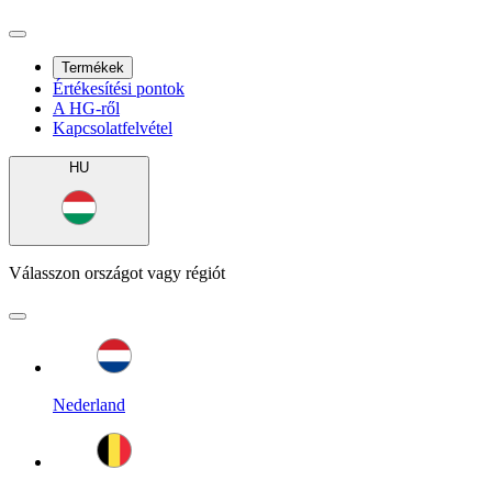
Termékek
Értékesítési pontok
A HG-ről
Kapcsolatfelvétel
HU
Válasszon országot vagy régiót
Nederland