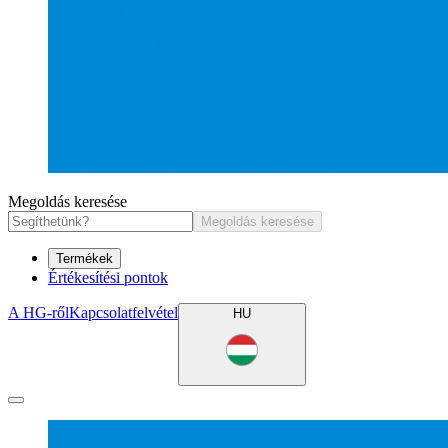
Megoldás keresése
Megoldás keresése
Termékek
Értékesítési pontok
A HG-ről
Kapcsolatfelvétel
HU