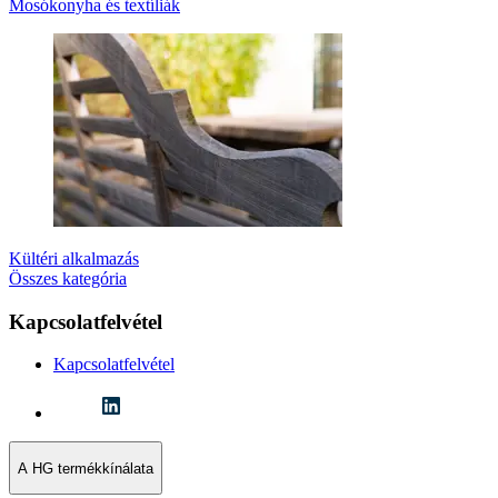
Mosókonyha és textíliák
Kültéri alkalmazás
Összes kategória
Kapcsolatfelvétel
Kapcsolatfelvétel
A HG termékkínálata