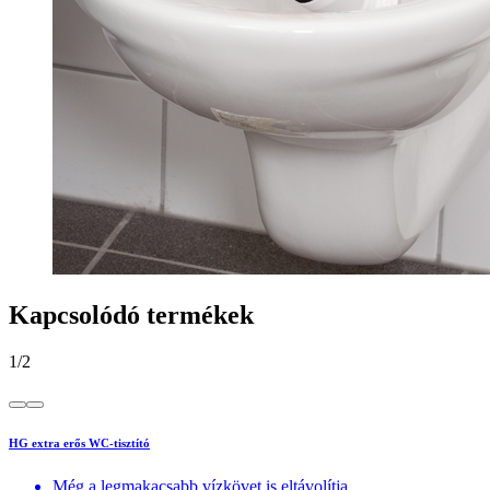
Kapcsolódó termékek
1
/
2
HG extra erős WC-tisztító
Még a legmakacsabb vízkövet is eltávolítja