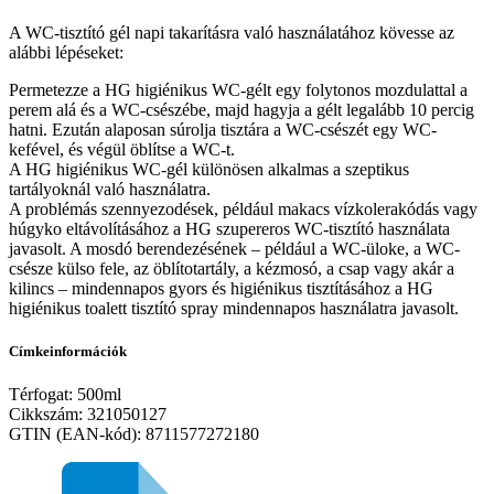
A WC-tisztító gél napi takarításra való használatához kövesse az
alábbi lépéseket:
Permetezze a HG higiénikus WC-gélt egy folytonos mozdulattal a
perem alá és a WC-csészébe, majd hagyja a gélt legalább 10 percig
hatni. Ezután alaposan súrolja tisztára a WC-csészét egy WC-
kefével, és végül öblítse a WC-t.
A HG higiénikus WC-gél különösen alkalmas a szeptikus
tartályoknál való használatra.
A problémás szennyezodések, például makacs vízkolerakódás vagy
húgyko eltávolításához a HG szupereros WC-tisztító használata
javasolt. A mosdó berendezésének – például a WC-üloke, a WC-
csésze külso fele, az öblítotartály, a kézmosó, a csap vagy akár a
kilincs – mindennapos gyors és higiénikus tisztításához a HG
higiénikus toalett tisztító spray mindennapos használatra javasolt.
Címkeinformációk
Térfogat: 500ml
Cikkszám: 321050127
GTIN (EAN-kód): 8711577272180