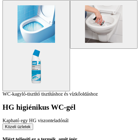
WC-kagyló-tisztító tisztításhoz és vízkőoldáshoz
HG higiénikus WC-gél
Kapható egy HG viszonteladónál
Közeli üzletek
Miért teljesíti ez a termék, amit ígér.