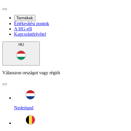
Termékek
Értékesítési pontok
A HG-ről
Kapcsolatfelvétel
HU
Válasszon országot vagy régiót
Nederland