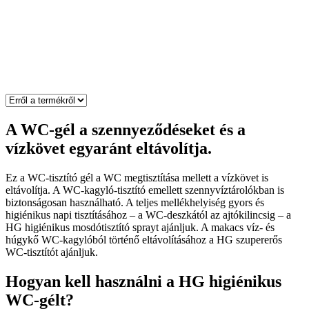
A WC-gél a szennyeződéseket és a
vízkövet egyaránt eltávolítja.
Ez a WC-tisztító gél a WC megtisztítása mellett a vízkövet is
eltávolítja. A WC-kagyló-tisztító emellett szennyvíztárolókban is
biztonságosan használható. A teljes mellékhelyiség gyors és
higiénikus napi tisztításához – a WC-deszkától az ajtókilincsig – a
HG higiénikus mosdótisztító sprayt ajánljuk. A makacs víz- és
húgykő WC-kagylóból történő eltávolításához a HG szupererős
WC-tisztítót ajánljuk.
Hogyan kell használni a HG higiénikus
WC-gélt?