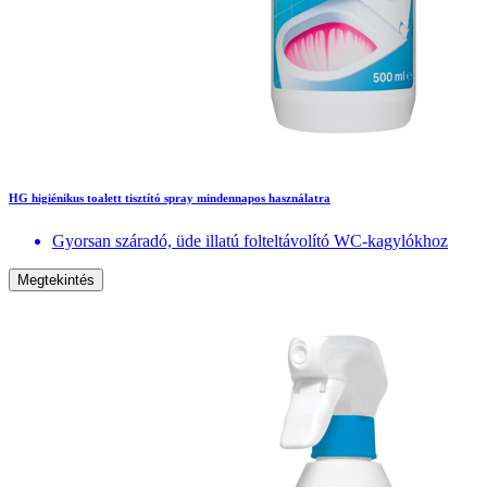
HG higiénikus toalett tisztító spray mindennapos használatra
Gyorsan száradó, üde illatú folteltávolító WC-kagylókhoz
Megtekintés