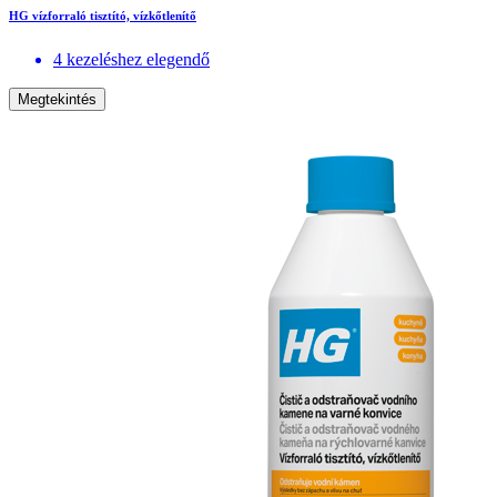
HG vízforraló tisztító, vízkőtlenítő
4 kezeléshez elegendő
Megtekintés