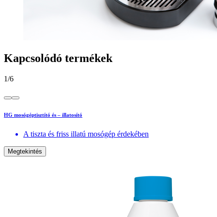
Kapcsolódó termékek
1
/
6
HG mosógéptisztító és – illatosító
A tiszta és friss illatú mosógép érdekében
Megtekintés