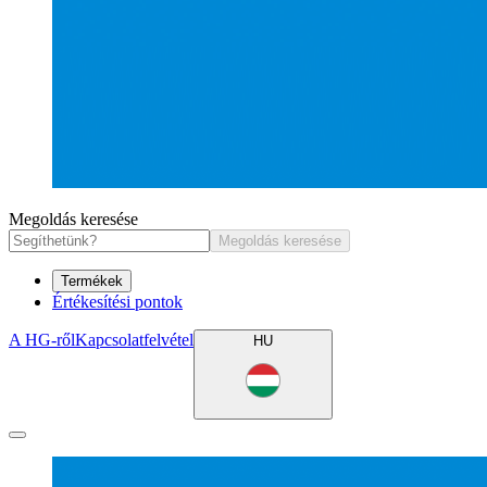
Megoldás keresése
Megoldás keresése
Termékek
Értékesítési pontok
A HG-ről
Kapcsolatfelvétel
HU