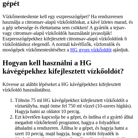
gépét
Vízkőmentesítenie kell egy eszpresszógépet? Ha rendszeresen
használja a citromsav-alapú vízkőoldónkat, a kávé ízletes marad, és
a gép sebessége és élettartama sem csökken! A gyártók a tejsav-
vagy citromsav-alapú vízkőoldók használatát javasolják!
Eszpresszógépekhez kifejlesztett citromsav-alapú vízkőoldónk 6
vízkőoldáshoz elegendő. A normál kávéfőzők, vízforralók és
mosógépek vízkőmentesítéséhez a
HG gyors vízkőoldót
ajánljuk.
Hogyan kell használni a HG
kávégépekhez kifejlesztett vízkőoldót?
Kövesse az alábbi lépéseket a HG kávégépekhez kifejlesztett
vízkőoldó használatához.
Töltsön 75 ml HG kávégépekhez kifejlesztett vízkőoldót a
víztartályba, majd öntse fel 750 ml vízzel (10-szeres hígítás).
Hagyja hatni az oldatot 10 percig.
Ezt követően kapcsolja be a gépet, és índítsa el a gyártó álltal
megadott vízkőtelentő programot, hagjya a folyadékot
áthaladni a rendszeren. Állítsa le a gépet, és hagyja hatni a
szert 10 percig, majd hagyja, hogy a többi folyadék is