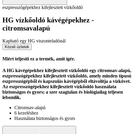
eszpresszógépekhez kifejlesztett vízkőoldó
HG vízkőoldó kávégépekhez -
citromsavalapú
Kapható egy HG viszonteladónál
Közeli üzletek
Miért teljesíti ez a termék, amit ígér.
A HG kávégépekhez kifejlesztett vízkőoldó egy citromsav-alapú,
eszpresszógépekhez kifejlesztett vízkőoldó, amely minden típusú
eszpresszógépből és kapszulás kávégépből eltávolítja a vízkövet.
Az eszpresszógépekhez kifejlesztett vízkőoldó használata
biztonságos és gyors; a szer szagtalan és biológiailag teljesen
lebomlik.
Citromsav-alapú
6 kezeléshez
Használata biztonságos és gyors