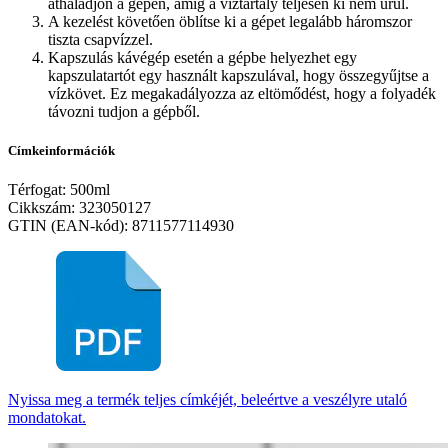
áthaladjon a gépen, amíg a víztartály teljesen ki nem ürül.
A kezelést követően öblítse ki a gépet legalább háromszor
tiszta csapvízzel.
Kapszulás kávégép esetén a gépbe helyezhet egy
kapszulatartót egy használt kapszulával, hogy összegyűjtse a
vízkövet. Ez megakadályozza az eltömődést, hogy a folyadék
távozni tudjon a gépből.
Címkeinformációk
Térfogat: 500ml
Cikkszám: 323050127
GTIN (EAN-kód): 8711577114930
Nyissa meg a termék teljes címkéjét, beleértve a veszélyre utaló
mondatokat.