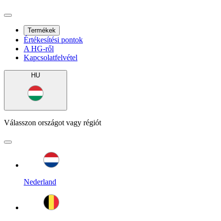
Termékek
Értékesítési pontok
A HG-ről
Kapcsolatfelvétel
HU
Válasszon országot vagy régiót
Nederland