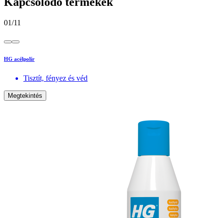
Kapcsolódó termékek
01
/
11
HG acélpolír
Tisztít, fényez és véd
Megtekintés