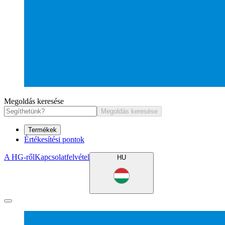
Megoldás keresése
Megoldás keresése
Termékek
Értékesítési pontok
A HG-ről
Kapcsolatfelvétel
HU