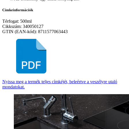
Címkeinformációk
Térfogat: 500ml
Cikkszám: 340050127
GTIN (EAN-kód): 8711577063443
Nyissa meg a termék teljes címkéjét, beleértve a veszélyre utaló
mondatokat.