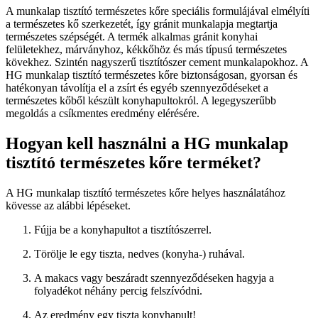
A munkalap tisztító természetes kőre speciális formulájával elmélyíti
a természetes kő szerkezetét, így gránit munkalapja megtartja
természetes szépségét. A termék alkalmas gránit konyhai
felületekhez, márványhoz, kékkőhöz és más típusú természetes
kövekhez. Szintén nagyszerű tisztítószer cement munkalapokhoz. A
HG munkalap tisztító természetes kőre biztonságosan, gyorsan és
hatékonyan távolítja el a zsírt és egyéb szennyeződéseket a
természetes kőből készült konyhapultokról. A legegyszerűbb
megoldás a csíkmentes eredmény elérésére.
Hogyan kell használni a HG munkalap
tisztító természetes kőre terméket?
A HG munkalap tisztító természetes kőre helyes használatához
kövesse az alábbi lépéseket.
Fújja be a konyhapultot a tisztítószerrel.
Törölje le egy tiszta, nedves (konyha-) ruhával.
A makacs vagy beszáradt szennyeződéseken hagyja a
folyadékot néhány percig felszívódni.
Az eredmény egy tiszta konyhapult!