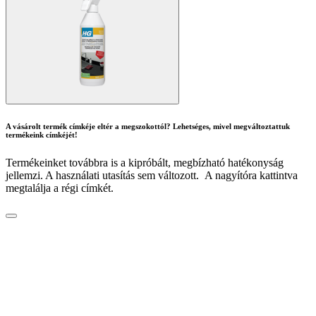
A vásárolt termék címkéje eltér a megszokottól? Lehetséges, mivel megváltoztattuk
termékeink címkéjét!
Termékeinket továbbra is a kipróbált, megbízható hatékonyság
jellemzi. A használati utasítás sem változott. A nagyítóra kattintva
megtalálja a régi címkét.