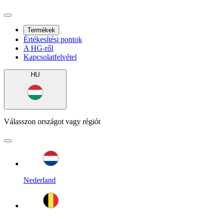
Termékek
Értékesítési pontok
A HG-ről
Kapcsolatfelvétel
HU
Válasszon országot vagy régiót
Nederland