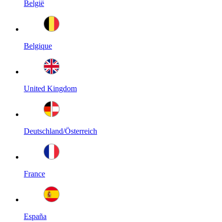
België
Belgique
United Kingdom
Deutschland/Österreich
France
España