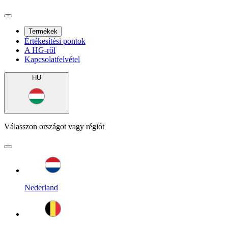
Termékek
Értékesítési pontok
A HG-ről
Kapcsolatfelvétel
HU
Válasszon országot vagy régiót
Nederland