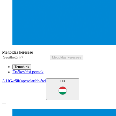
Megoldás keresése
Megoldás keresése
Termékek
Értékesítési pontok
A HG-ről
Kapcsolatfelvétel
HU