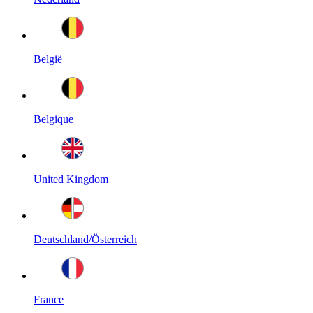
België
Belgique
United Kingdom
Deutschland/Österreich
France