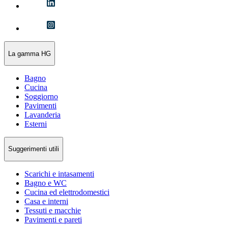
La gamma HG
Bagno
Cucina
Soggiorno
Pavimenti
Lavanderia
Esterni
Suggerimenti utili
Scarichi e intasamenti
Bagno e WC
Cucina ed elettrodomestici
Casa e interni
Tessuti e macchie
Pavimenti e pareti