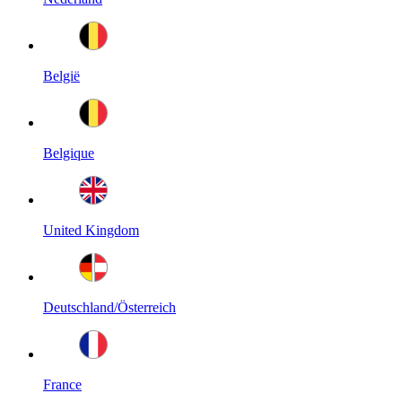
België
Belgique
United Kingdom
Deutschland/Österreich
France