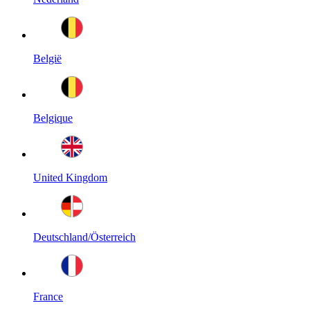
België
Belgique
United Kingdom
Deutschland/Österreich
France