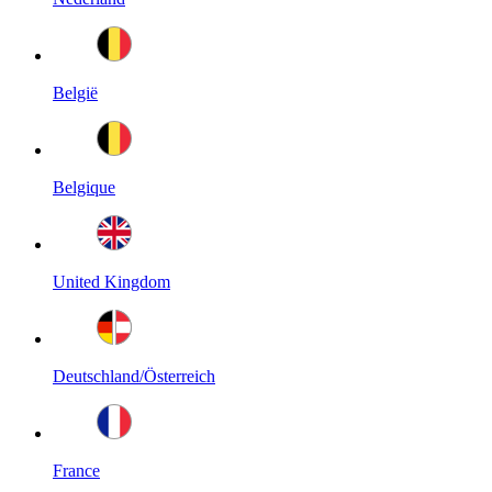
België
Belgique
United Kingdom
Deutschland/Österreich
France