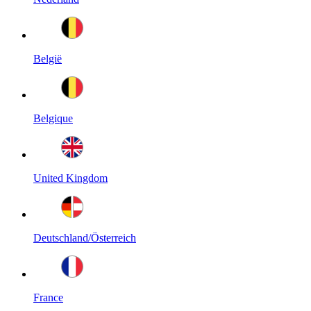
België
Belgique
United Kingdom
Deutschland/Österreich
France