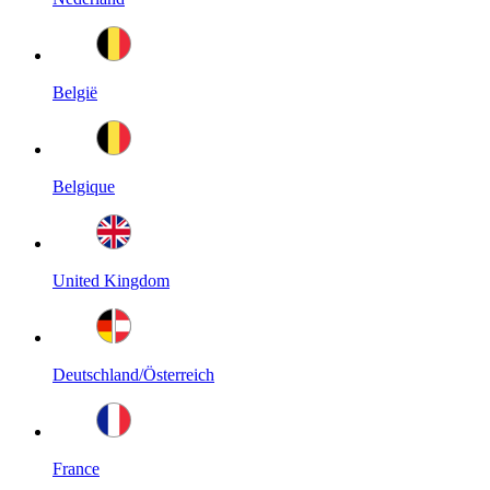
België
Belgique
United Kingdom
Deutschland/Österreich
France