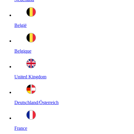
België
Belgique
United Kingdom
Deutschland/Österreich
France