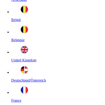
België
Belgique
United Kingdom
Deutschland/Österreich
France