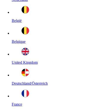
België
Belgique
United Kingdom
Deutschland/Österreich
France