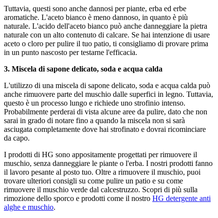
Tuttavia, questi sono anche dannosi per piante, erba ed erbe
aromatiche. L'aceto bianco è meno dannoso, in quanto è più
naturale. L'acido dell'aceto bianco può anche danneggiare la pietra
naturale con un alto contenuto di calcare. Se hai intenzione di usare
aceto o cloro per pulire il tuo patio, ti consigliamo di provare prima
in un punto nascosto per testarne l'efficacia.
3. Miscela di sapone delicato, soda e acqua calda
L'utilizzo di una miscela di sapone delicato, soda e acqua calda può
anche rimuovere parte del muschio dalle superfici in legno. Tuttavia,
questo è un processo lungo e richiede uno strofinio intenso.
Probabilmente perderai di vista alcune aree da pulire, dato che non
sarai in grado di notare fino a quando la miscela non si sarà
asciugata completamente dove hai strofinato e dovrai ricominciare
da capo.
I prodotti di HG sono appositamente progettati per rimuovere il
muschio, senza danneggiare le piante o l'erba. I nostri prodotti fanno
il lavoro pesante al posto tuo. Oltre a rimuovere il muschio, puoi
trovare ulteriori consigli su come pulire un patio e su come
rimuovere il muschio verde dal calcestruzzo. Scopri di più sulla
rimozione dello sporco e prodotti come il nostro
HG detergente anti
alghe e muschio
.