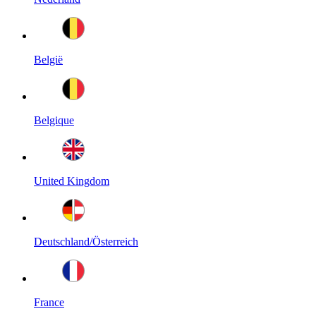
België
Belgique
United Kingdom
Deutschland/Österreich
France