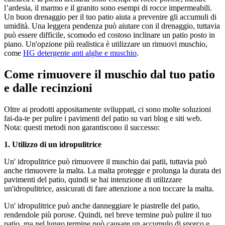
l’ardesia, il marmo e il granito sono esempi di rocce impermeabili.
Un buon drenaggio per il tuo patio aiuta a prevenire gli accumuli di
umidità. Una leggera pendenza può aiutare con il drenaggio, tuttavia
può essere difficile, scomodo ed costoso inclinare un patio posto in
piano. Un'opzione più realistica è utilizzare un rimuovi muschio,
come
HG detergente anti alghe e muschio
.
Come rimuovere il muschio dal tuo patio
e dalle recinzioni
Oltre ai prodotti appositamente sviluppati, ci sono molte soluzioni
fai-da-te per pulire i pavimenti del patio su vari blog e siti web.
Nota: questi metodi non garantiscono il successo:
1. Utilizzo di un idropulitrice
Un' idropulitrice può rimuovere il muschio dai patii, tuttavia può
anche rimuovere la malta. La malta protegge e prolunga la durata dei
pavimenti del patio, quindi se hai intenzione di utilizzare
un'idropulitrice, assicurati di fare attenzione a non toccare la malta.
Un' idropulitrice può anche danneggiare le piastrelle del patio,
rendendole più porose. Quindi, nel breve termine può pulire il tuo
patio, ma nel lungo termine può causare un accumulo di sporco e