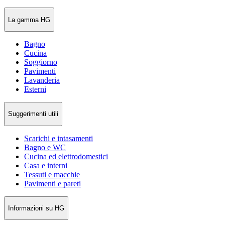
La gamma HG
Bagno
Cucina
Soggiorno
Pavimenti
Lavanderia
Esterni
Suggerimenti utili
Scarichi e intasamenti
Bagno e WC
Cucina ed elettrodomestici
Casa e interni
Tessuti e macchie
Pavimenti e pareti
Informazioni su HG