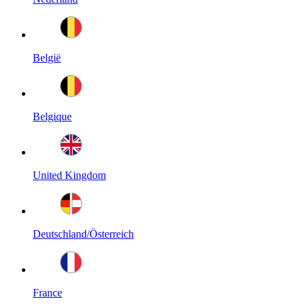
België
Belgique
United Kingdom
Deutschland/Österreich
France