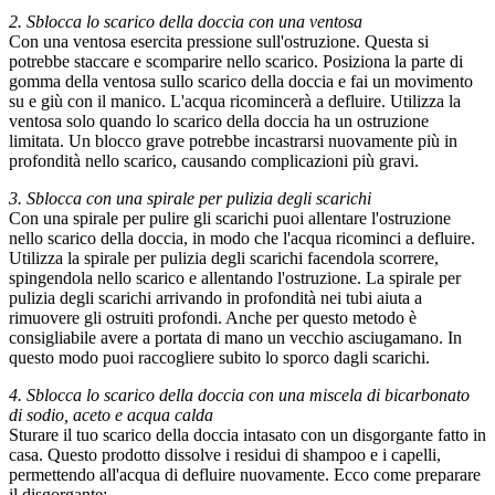
2. Sblocca lo scarico della doccia con una ventosa
Con una ventosa esercita pressione sull'ostruzione. Questa si
potrebbe staccare e scomparire nello scarico. Posiziona la parte di
gomma della ventosa sullo scarico della doccia e fai un movimento
su e giù con il manico. L'acqua ricomincerà a defluire. Utilizza la
ventosa solo quando lo scarico della doccia ha un ostruzione
limitata. Un blocco grave potrebbe incastrarsi nuovamente più in
profondità nello scarico, causando complicazioni più gravi.
3. Sblocca con una spirale per pulizia degli scarichi
Con una spirale per pulire gli scarichi puoi allentare l'ostruzione
nello scarico della doccia, in modo che l'acqua ricominci a defluire.
Utilizza la spirale per pulizia degli scarichi facendola scorrere,
spingendola nello scarico e allentando l'ostruzione. La spirale per
pulizia degli scarichi arrivando in profondità nei tubi aiuta a
rimuovere gli ostruiti profondi. Anche per questo metodo è
consigliabile avere a portata di mano un vecchio asciugamano. In
questo modo puoi raccogliere subito lo sporco dagli scarichi.
4. Sblocca lo scarico della doccia con una miscela di bicarbonato
di sodio, aceto e acqua calda
Sturare il tuo scarico della doccia intasato con un disgorgante fatto in
casa. Questo prodotto dissolve i residui di shampoo e i capelli,
permettendo all'acqua di defluire nuovamente. Ecco come preparare
il disgorgante: