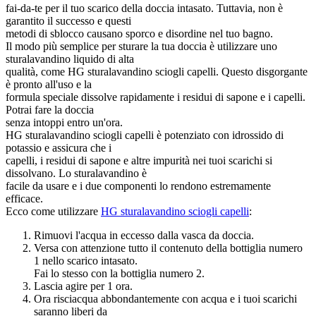
fai-da-te per il tuo scarico della doccia intasato. Tuttavia, non è
garantito il successo e questi
metodi di sblocco causano sporco e disordine nel tuo bagno.
Il modo più semplice per sturare la tua doccia è utilizzare uno
sturalavandino liquido di alta
qualità, come HG sturalavandino sciogli capelli. Questo disgorgante
è pronto all'uso e la
formula speciale dissolve rapidamente i residui di sapone e i capelli.
Potrai fare la doccia
senza intoppi entro un'ora.
HG sturalavandino sciogli capelli è potenziato con idrossido di
potassio e assicura che i
capelli, i residui di sapone e altre impurità nei tuoi scarichi si
dissolvano. Lo sturalavandino è
facile da usare e i due componenti lo rendono estremamente
efficace.
Ecco come utilizzare
HG sturalavandino sciogli capelli
:
Rimuovi l'acqua in eccesso dalla vasca da doccia.
Versa con attenzione tutto il contenuto della bottiglia numero
1 nello scarico intasato.
Fai lo stesso con la bottiglia numero 2.
Lascia agire per 1 ora.
Ora risciacqua abbondantemente con acqua e i tuoi scarichi
saranno liberi da