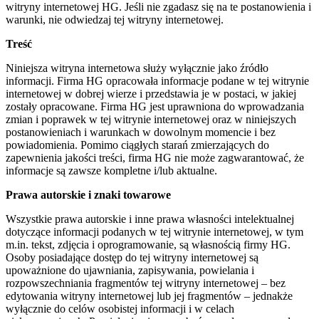
witryny internetowej HG. Jeśli nie zgadasz się na te postanowienia i
warunki, nie odwiedzaj tej witryny internetowej.
Treść
Niniejsza witryna internetowa służy wyłącznie jako źródło
informacji. Firma HG opracowała informacje podane w tej witrynie
internetowej w dobrej wierze i przedstawia je w postaci, w jakiej
zostały opracowane. Firma HG jest uprawniona do wprowadzania
zmian i poprawek w tej witrynie internetowej oraz w niniejszych
postanowieniach i warunkach w dowolnym momencie i bez
powiadomienia. Pomimo ciągłych starań zmierzających do
zapewnienia jakości treści, firma HG nie może zagwarantować, że
informacje są zawsze kompletne i/lub aktualne.
Prawa autorskie i znaki towarowe
Wszystkie prawa autorskie i inne prawa własności intelektualnej
dotyczące informacji podanych w tej witrynie internetowej, w tym
m.in. tekst, zdjęcia i oprogramowanie, są własnością firmy HG.
Osoby posiadające dostęp do tej witryny internetowej są
upoważnione do ujawniania, zapisywania, powielania i
rozpowszechniania fragmentów tej witryny internetowej – bez
edytowania witryny internetowej lub jej fragmentów – jednakże
wyłącznie do celów osobistej informacji i w celach