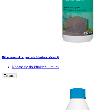
HG preparat do czyszczenia klinkieru i elewacji
Nadaje się do klinkieru i muru
Zobacz