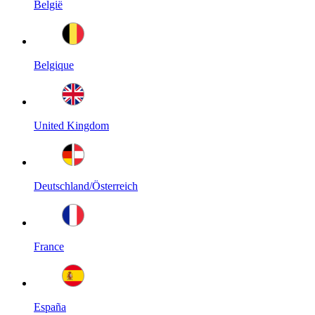
België
Belgique
United Kingdom
Deutschland/Österreich
France
España