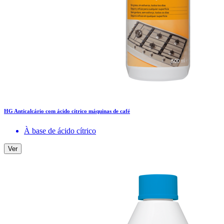
HG Anticalcário com ácido cítrico máquinas de café
À base de ácido cítrico
Ver