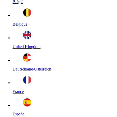
België
Belgique
United Kingdom
Deutschland/Österreich
France
España