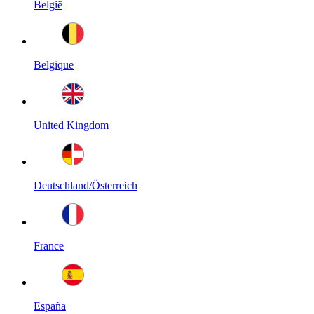
België
Belgique
United Kingdom
Deutschland/Österreich
France
España