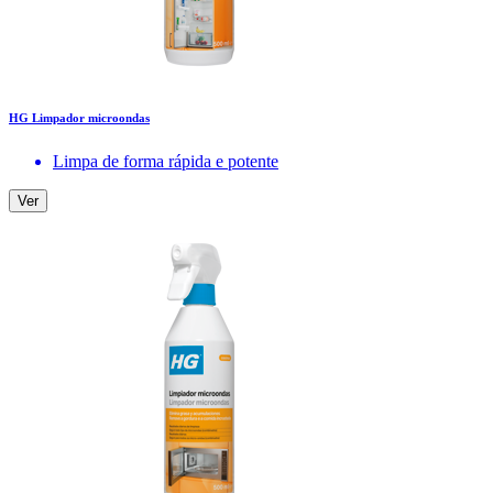
HG Limpador microondas
Limpa de forma rápida e potente
Ver