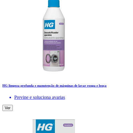
HG limpeza profunda e manutenção de máquinas de lavar roupa e louça
Previne e soluciona avarias
Ver