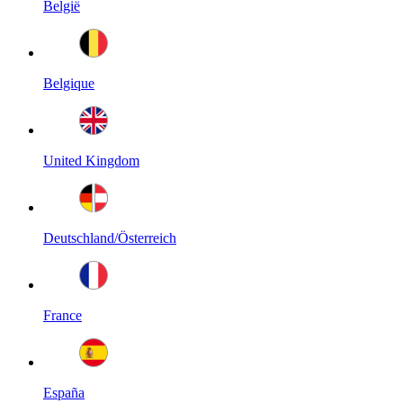
België
Belgique
United Kingdom
Deutschland/Österreich
France
España