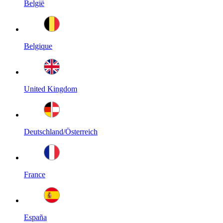
België
Belgique
United Kingdom
Deutschland/Österreich
France
España