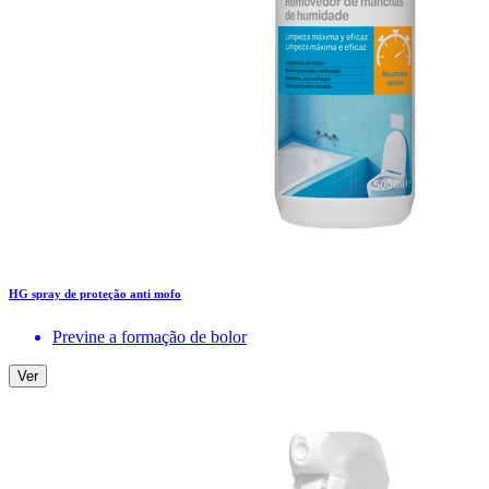
HG spray de proteção anti mofo
Previne a formação de bolor
Ver