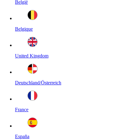
België
Belgique
United Kingdom
Deutschland/Österreich
France
España